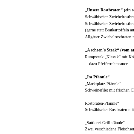
„Unsere Rostbraten“ (ein s
Schwäbischer Zwiebelrostbra
Schwäbischer Zwiebelrostbra
(gerne statt Bratkartoffeln a
Allgäuer Zwiebelrostbraten 
„A scheen`s Steak“ (vom ar
Rumpsteak „Klassik“ mit Krä
…dazu Pfefferrahmsauce
„Im Pfännle“
„Marktplatz-Pfännle“
Schweinefilet mit frischen 
Rostbraten-Pfännle“
Schwäbischer Rostbraten mit
„Sattlerei-Grillpfännle“
Zwei verschiedene Fleischsor