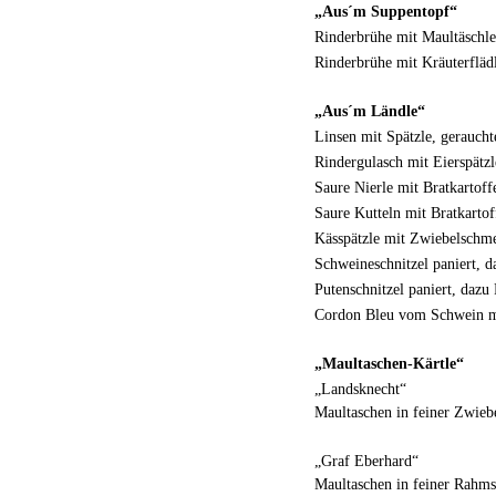
„Aus´m Suppentopf“
Rinderbrühe mit Maultäschle
Rinderbrühe mit Kräuterflädl
„Aus´m Ländle“
Linsen mit Spätzle, gerauch
Rindergulasch mit Eierspätzl
Saure Nierle mit Bratkartoff
Saure Kutteln mit Bratkartof
Kässpätzle mit Zwiebelschm
Schweineschnitzel paniert, 
Putenschnitzel paniert, dazu
Cordon Bleu vom Schwein mi
„Maultaschen-Kärtle“
„Landsknecht“
Maultaschen in feiner Zwieb
„Graf Eberhard“
Maultaschen in feiner Rahms